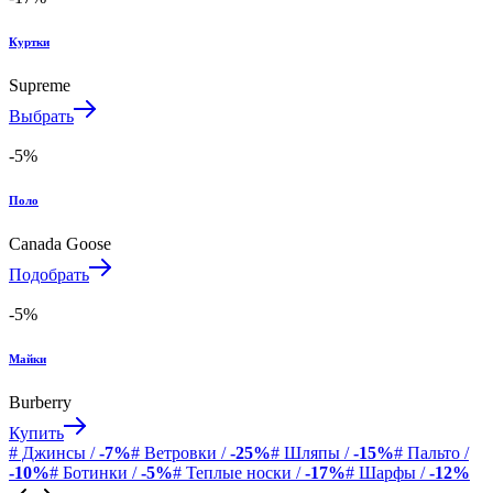
Куртки
Supreme
Выбрать
-5%
Поло
Canada Goose
Подобрать
-5%
Майки
Burberry
Купить
# Джинсы /
-7%
# Ветровки /
-25%
# Шляпы /
-15%
# Пальто /
-10%
# Ботинки /
-5%
# Теплые носки /
-17%
# Шарфы /
-12%