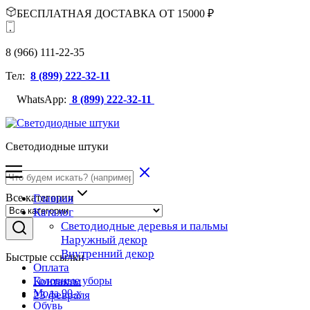
БЕСПЛАТНАЯ ДОСТАВКА ОТ 15000 ₽
8 (966) 111-22-35
Тел:
8 (899) 222-32-11
WhatsApp:
8 (899) 222-32-11
Светодиодные штуки
Все категории
Главная
Каталог
Светодиодные деревья и пальмы
Наружный декор
Внутренний декор
Быстрые ссылки
Оплата
Головные уборы
Контакты
Мода 90-х
23 февраля
Обувь