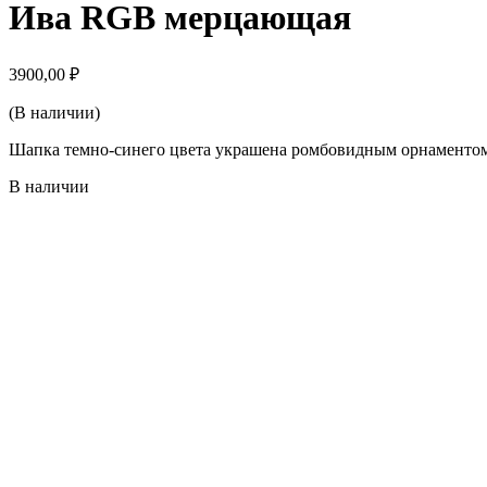
Ива RGB мерцающая
на
основе
рейтинга
1870
3900,00
₽
клиентов
(В наличии)
Шапка темно-синего цвета украшена ромбовидным орнаментом
В наличии